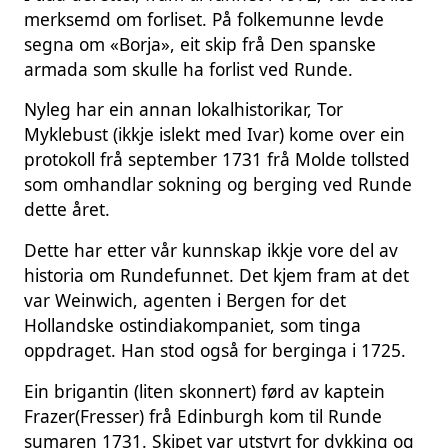
merksemd om forliset. På folkemunne levde
segna om «Borja», eit skip frå Den spanske
armada som skulle ha forlist ved Runde.
Nyleg har ein annan lokalhistorikar, Tor
Myklebust (ikkje islekt med Ivar) kome over ein
protokoll frå september 1731 frå Molde tollsted
som omhandlar sokning og berging ved Runde
dette året.
Dette har etter vår kunnskap ikkje vore del av
historia om Rundefunnet. Det kjem fram at det
var Weinwich, agenten i Bergen for det
Hollandske ostindiakompaniet, som tinga
oppdraget. Han stod også for berginga i 1725.
Ein brigantin (liten skonnert) førd av kaptein
Frazer(Fresser) frå Edinburgh kom til Runde
sumaren 1731. Skipet var utstyrt for dykking og