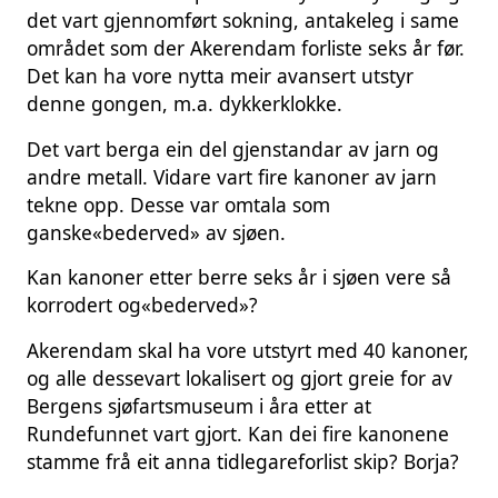
det vart gjennomført sokning, antakeleg i same
området som der Akerendam forliste seks år før.
Det kan ha vore nytta meir avansert utstyr
denne gongen, m.a. dykkerklokke.
Det vart berga ein del gjenstandar av jarn og
andre metall. Vidare vart fire kanoner av jarn
tekne opp. Desse var omtala som
ganske«bederved» av sjøen.
Kan kanoner etter berre seks år i sjøen vere så
korrodert og«bederved»?
Akerendam skal ha vore utstyrt med 40 kanoner,
og alle dessevart lokalisert og gjort greie for av
Bergens sjøfartsmuseum i åra etter at
Rundefunnet vart gjort. Kan dei fire kanonene
stamme frå eit anna tidlegareforlist skip? Borja?