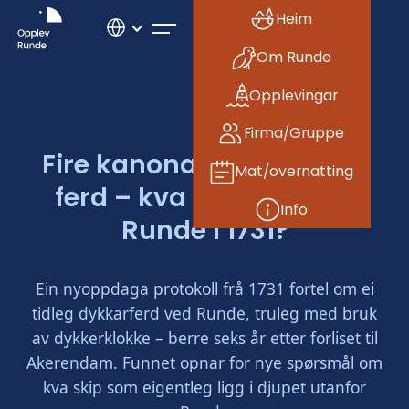
Heim
Om Runde
Opplevingar
Firma/Gruppe
Fire kanonar og ei ukjent
Mat/overnatting
ferd – kva fann dei ved
Info
Runde i 1731?
Ein nyoppdaga protokoll frå 1731 fortel om ei
tidleg dykkarferd ved Runde, truleg med bruk
av dykkerklokke – berre seks år etter forliset til
Akerendam. Funnet opnar for nye spørsmål om
kva skip som eigentleg ligg i djupet utanfor