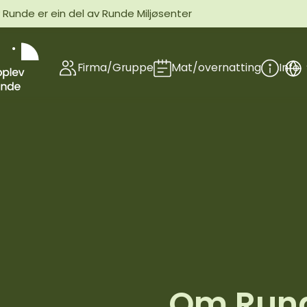
Runde er ein del av Runde Miljøsenter
Firma/Gruppe
Mat/overnatting
Info
Om Run