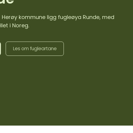
t i Herøy kommune ligg fugleøya Runde, med
let i Noreg.
Les om fugleartane