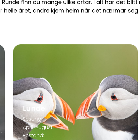
 Runde finn du mange ulike artar. I alt har det blitt
r heile året, andre kjem heim når det nærmar seg 
Lunde
Sesong:
April-August
Bestand: