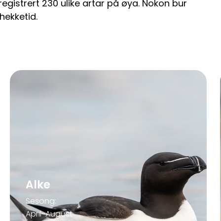
 registrert 230 ulike artar på øya. Nokon bur
hekketid.
Alke
Sesong:
April-August