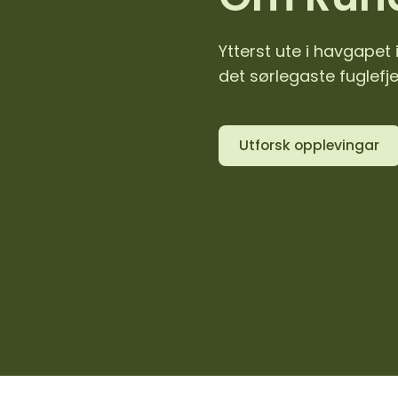
Ytterst ute i havgape
det sørlegaste fuglefjel
Utforsk opplevingar