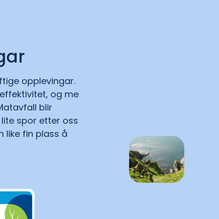
gar
ftige opplevingar.
ffektivitet, og me
atavfall blir
ite spor etter oss
like fin plass å