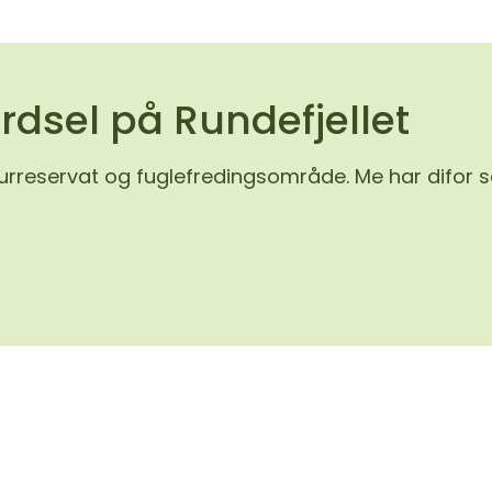
erdsel på Rundefjellet
urreservat og fuglefredingsområde. Me har difor sa