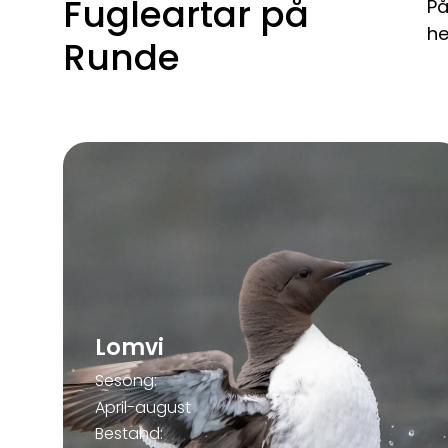
Fugleartar på
På
he
Runde
Lomvi
Sesong:
April-august
Bestand: