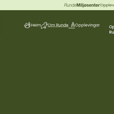
Opplev 
Heim
Om Runde
Opplevingar