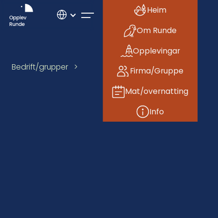
Heim
Om Runde
Opplevingar
Bedrift/grupper
>
Firma/Gruppe
Mat/overnatting
Info